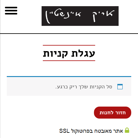
רו
פת
בור
צהרת
החנות של אריק איינשטיין
שר
אתר
תוכן
גישות
עגלת קניות
סל הקניות שלך ריק כרגע.
חזור לחנות