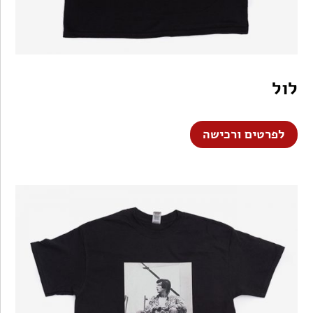
לול
לפרטים ורכישה